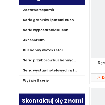
Zastawa Yapamit
Seria garnków i patelni kuchennych
Seria wyposażenia kuchni
Akcesorium
Kuchenny wózek i stół
Seria przyborów kuchennych z trzema okładkami
Ręcz
Seria wystaw hotelowych w formie bufetu
D
Wyświetl serię
Skontaktuj się z nami