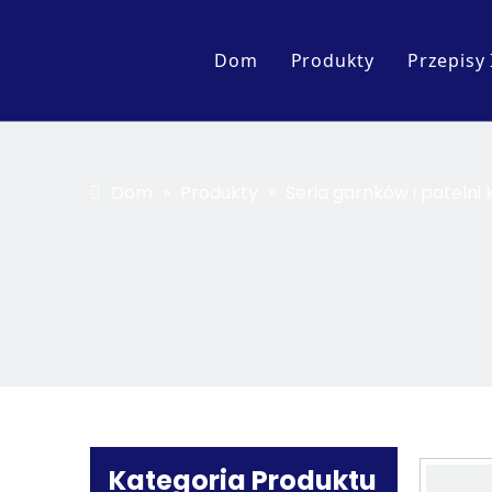
Dom
Produkty
Przepisy 
Akcesorium
Wyświetl serię
Dom
»
Produkty
»
Seria garnków i pateln
Kuchenny wózek i st
Seria wyposażenia k
Seria garnków i pat
Kategoria Produktu