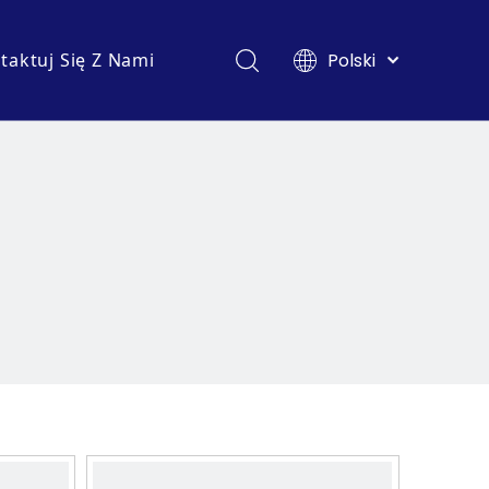
Polski
taktuj Się Z Nami
English
Français
Pусский
e pytania
Español
Deutsch
Italiano
Tiếng Việt
Türk dili
Filipino
Bahasa
indonesia