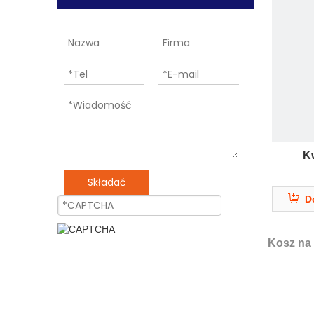
Kw
Składać
D
Kosz na 