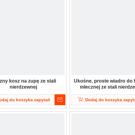
ny kosz na zupę ze stali
Ukośne, proste wiadro do 
nierdzewnej
mlecznej ze stali nierdz
(uchwyt)
odaj do koszyka zapytań
Dodaj do koszyka zapy