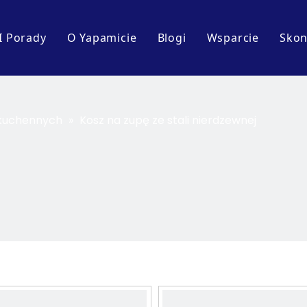
I Porady
O Yapamicie
Blogi
Wsparcie
Skon
profil firmy
Wydarzenia i wystawy
Pobierać
Wycieczka po fabryce
Blogi branżowe
Często zadawan
i kuchennych
»
Kosz na zupę ze stali nierdzewnej
ół
uchni
elni kuchennych