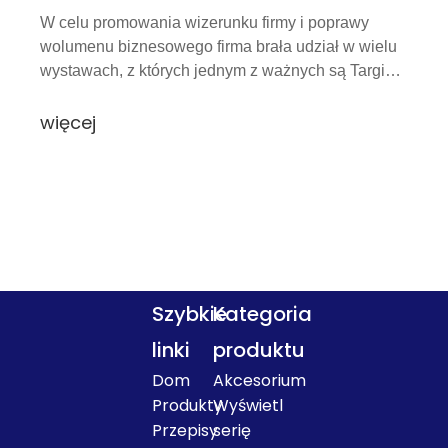
W celu promowania wizerunku firmy i poprawy
wolumenu biznesowego firma brała udział w wielu
wystawach, z których jednym z ważnych są Targi
Kantońskie.Doskonałe zdolności sprzedażowe i
współpraca członków firmy na wystawie znalazły
więcej
wielu klientów dla przedsiębiorstwa i wzrostu
Szybkie
Kategoria
linki
produktu
Dom
Akcesorium
Produkty
Wyświetl
Przepisy
serię