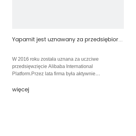
Yapamit jest uznawany za przedsiębiorstwo godne zaufania na międzynarodowej platformie Alibaba
W 2016 roku została uznana za uczciwe
przedsięwzięcie Alibaba International
Platform.Przez lata firma była aktywnie
zaangażowana w różne szkoły, świątynie i inne
inwestycje użyteczności publicznej dla lokalnych
więcej
przedsięwzięć użyteczności publicznej.