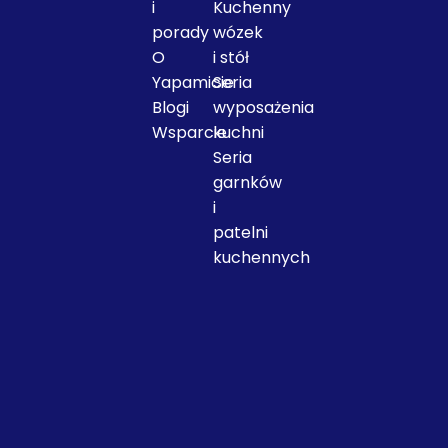
i
Kuchenny
porady
wózek
O
i stół
Yapamicie
Seria
Blogi
wyposażenia
Wsparcie
kuchni
Seria
garnków
i
patelni
Yapamit posiada wiele serii niezależnych produktów
kuchennych
Yapamit ma wiele serii niezależnych produktów, w
ostatnich latach wprowadził szereg zestawów
automatycznego cięcia laserowego i
automatycznego centrum gięcia oraz innych
nowych technologii, firma odziedziczyła biznesowy
więcej
styl uczciwości, aby zapewnić klientom skuteczną i
niezawodną obsługę.