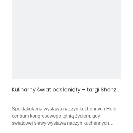
Kulinarny świat odsłonięty – targi Shenzhen Hotelex i targi w Kantonie (grudzień 2023 r.)
Spektakularna wystawa naczyń kuchennych Hole
centrum kongresowego tętnią życiem, gdy
światowej sławy wystawa naczyń kuchennych
wreszcie otwiera swoje podwoje dla